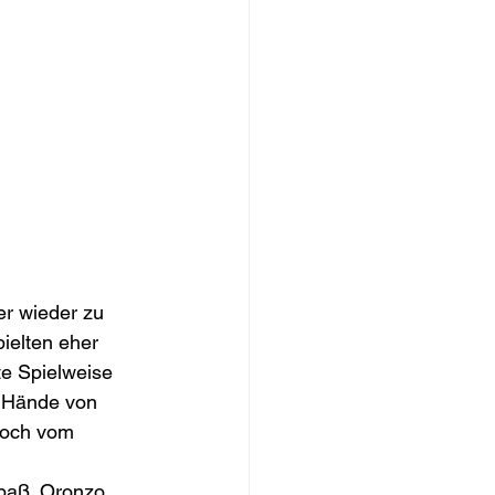
r wieder zu 
ielten eher 
e Spielweise 
e Hände von 
doch vom 
paß. Oronzo 