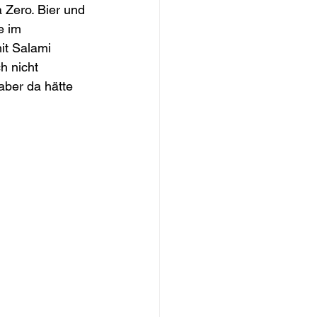
 Zero. Bier und 
e im 
it Salami 
h nicht 
aber da hätte 