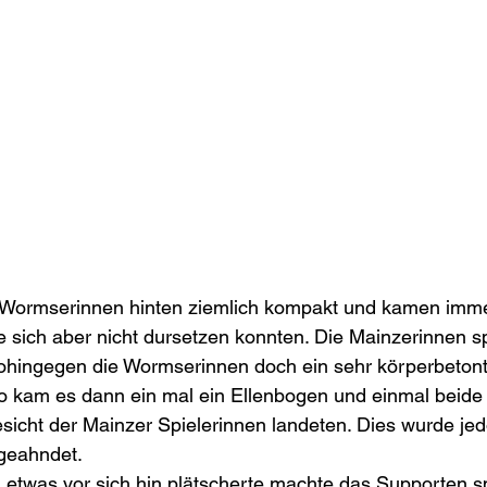
Wormserinnen hinten ziemlich kompakt und kamen imme
e sich aber nicht dursetzen konnten. Die Mainzerinnen sp
wohingegen die Wormserinnen doch ein sehr körperbetont
So kam es dann ein mal ein Ellenbogen und einmal beid
icht der Mainzer Spielerinnen landeten. Dies wurde je
 geahndet. 
 etwas vor sich hin plätscherte machte das Supporten s