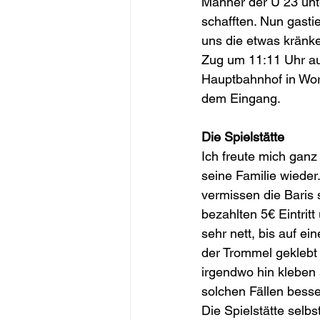
Männer der U 23 unte
schafften. Nun gasti
uns die etwas kränk
Zug um 11:11 Uhr au
Hauptbahnhof in Worm
dem Eingang. 
Die Spielstätte
Ich freute mich ganz
seine Familie wiede
vermissen die Baris 
bezahlten 5€ Eintrit
sehr nett, bis auf ei
der Trommel geklebt 
irgendwo hin kleben s
solchen Fällen besser
Die Spielstätte selb