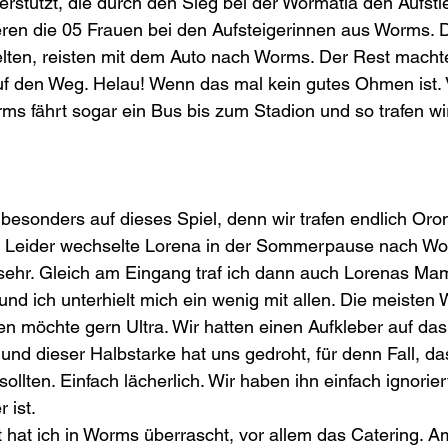
rstützt, die durch den Sieg bei der Wormatia den Aufstieg
eren die 05 Frauen bei den Aufsteigerinnen aus Worms. 
elten, reisten mit dem Auto nach Worms. Der Rest macht
f den Weg. Helau! Wenn das mal kein gutes Ohmen ist.
s fährt sogar ein Bus bis zum Stadion und so trafen wir
 besonders auf dieses Spiel, denn wir trafen endlich Oro
r. Leider wechselte Lorena in der Sommerpause nach Wo
sehr. Gleich am Eingang traf ich dann auch Lorenas Mam
t und ich unterhielt mich ein wenig mit allen. Die meiste
nen möchte gern Ultra. Wir hatten einen Aufkleber auf da
und dieser Halbstarke hat uns gedroht, für denn Fall, das
ollten. Einfach lächerlich. Wir haben ihn einfach ignorier
 ist.
st hat ich in Worms überrascht, vor allem das Catering. 