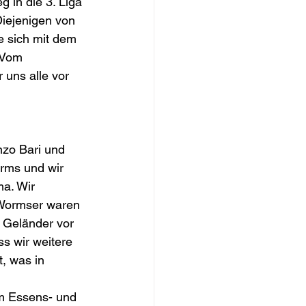
 in die 3. Liga 
Diejenigen von 
e sich mit dem 
 Vom 
 uns alle vor 
nzo Bari und 
rms und wir 
a. Wir 
n Wormser waren 
s Geländer vor 
s wir weitere 
t, was in 
Am Essens- und 