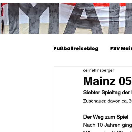
Fußballreiseblog
FSV Main
celinehinsberger
FSV Mainz 05 Frauen Sais
Mainz 05
Siebter Spieltag de
Zuschauer, davon ca. 3
Der Weg zum Spiel
Nach 10 Jahren ging