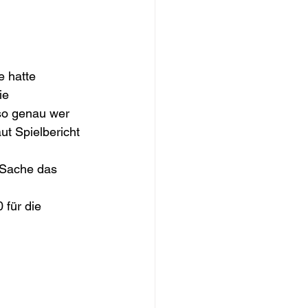
e hatte 
ie 
so genau wer 
t Spielbericht 
 Sache das 
für die 