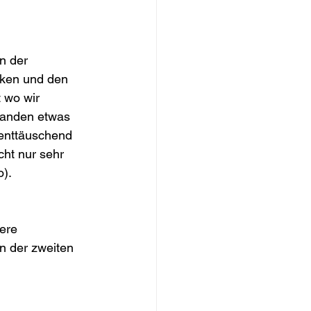
n der 
nken und den 
 wo wir 
tanden etwas 
enttäuschend 
ht nur sehr 
). 
ere 
n der zweiten 