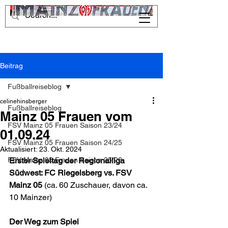
Beitrag
Fußballreiseblog
celinehinsberger
Fußballreiseblog
Mainz 05 Frauen vom
FSV Mainz 05 Frauen Saison 23/24
01.09.24
FSV Mainz 05 Frauen Saison 24/25
Aktualisiert:
23. Okt. 2024
FSV Mainz 05 Frauen Saison 25/26
Erster Spieltag der Regionalliga 
Südwest: FC Riegelsberg vs. FSV 
Mainz 05 
(ca. 60 Zuschauer, davon ca. 
10 Mainzer)
Der Weg zum Spiel