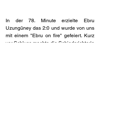
In der 78. Minute erzielte Ebru 
Uzungüney das 2:0 und wurde von uns 
mit einem "Ebru on fire" gefeiert. Kurz 
vor Schluss machte die Schiedsrichterin 
etwas, das ärgerlich war und ich als 
Fehler betrachte. Die Mainzerinnen 
erzielten aus einer Vorteilssituation 
heraus das 3:0. Die Schiedsrichterin 
gab das Tor jedoch nicht. Sie Pfiff das 
Tor ab und gab unserer Mannschaft 
dafür einen Elfmeter. Jana Löber sollte 
den Elfer schießen. Sie trat an den 
Punkt und schoss direkt auf die 
Torhüterin. Diese blockte den Ball ab, es 
gab noch einen Nachschuss, aber 
dieser ging ebenfalls nicht rein, schade. 